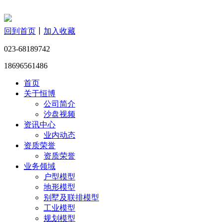
回到首页
丨
加入收藏
023-68189742
18696561486
首页
关于恒博
公司简介
沙盘视频
资讯中心
业内动态
资质荣誉
资质荣誉
业务领域
户型模型
地形模型
别墅及联排模型
工业模型
规划模型