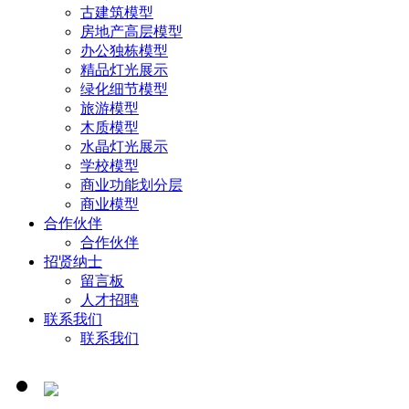
古建筑模型
房地产高层模型
办公独栋模型
精品灯光展示
绿化细节模型
旅游模型
木质模型
水晶灯光展示
学校模型
商业功能划分层
商业模型
合作伙伴
合作伙伴
招贤纳士
留言板
人才招聘
联系我们
联系我们